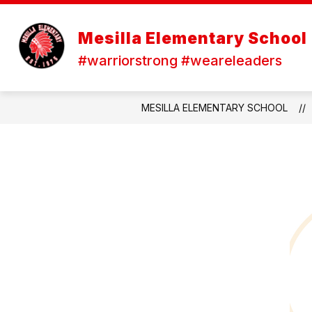
Skip
to
content
Mesilla Elementary School
#warriorstrong #weareleaders
MESILLA ELEMENTARY SCHOOL