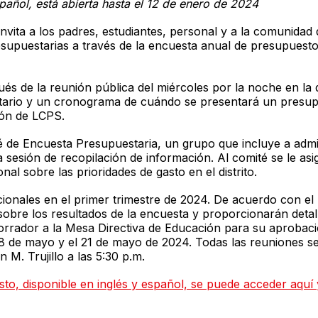
spañol, está abierta hasta el 12 de enero de 2024
nvita a los padres, estudiantes, personal y a la comunida
esupuestarias a través de la encuesta anual de presupuesto
s de la reunión pública del miércoles por la noche en la q
stario y un cronograma de cuándo se presentará un presup
ión de LCPS.
 de Encuesta Presupuestaria, un grupo que incluye a admi
sesión de recopilación de información. Al comité se le asign
nal sobre las prioridades de gasto en el distrito.
cionales en el primer trimestre de 2024. De acuerdo con 
sobre los resultados de la encuesta y proporcionarán detall
rrador a la Mesa Directiva de Educación para su aprobaci
 de mayo y el 21 de mayo de 2024. Todas las reuniones se 
 M. Trujillo a las 5:30 p.m.
o, disponible en inglés y español, se puede acceder aquí y