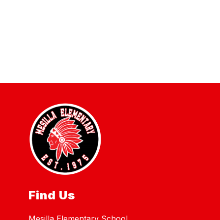
Find Us
Mesilla Elementary School